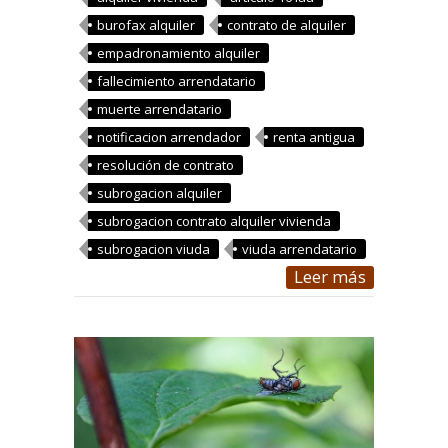
burofax alquiler
contrato de alquiler
empadronamiento alquiler
fallecimiento arrendatario
muerte arrendatario
notificacion arrendador
renta antigua
resolución de contrato
subrogacion alquiler
subrogacion contrato alquiler vivienda
subrogacion viuda
viuda arrendatario
Leer más