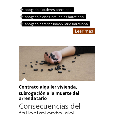
abogado alquileres barcelona
abogado bienes inmuebles barcelona
abogado derecho inmobiliario barcelona
Leer más
Contrato alquiler vivienda
,
subrogación a la muerte del
arrendatario
Consecuencias del
fallecimiento del