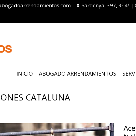
abogadoarrendamientos.com
Sardenya, 397, 3º 4ª |
INICIO
ABOGADO ARRENDAMIENTOS
SERV
IONES CATALUNA
Ace
En el