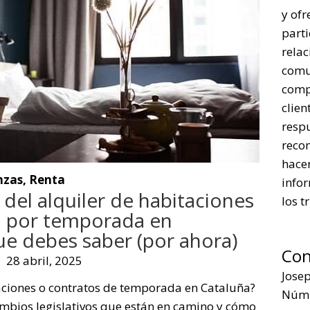
y ofr
parti
rela
comu
comp
clien
respu
reco
hacer
nzas
,
Renta
infor
 del alquiler de habitaciones
los t
o por temporada en
ue debes saber (por ahora)
Con
28 abril, 2025
Jose
aciones o contratos de temporada en Cataluña?
Núm.
ambios legislativos que están en camino y cómo