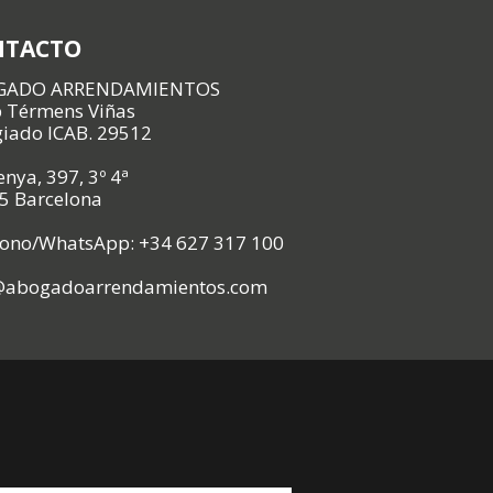
NTACTO
GADO ARRENDAMIENTOS
p Térmens Viñas
giado ICAB. 29512
nya, 397, 3º 4ª
5 Barcelona
fono/WhatsApp: +34 627 317 100
@abogadoarrendamientos.com