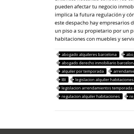
pueden afectar tu negocio inmobil
implica la futura regulación y có
este despacho hay empresarios de
un piso a su propietario por un p
habitaciones con muebles y servi
abogado alquileres barcelona
abo
abogado derecho inmobiliario barcelon
alquiler por temporada
arrendamie
IBI
legislacion alquiler habitaciones
legislacion arrendamientos temporada 
regulacion alquiler habitaciones
re