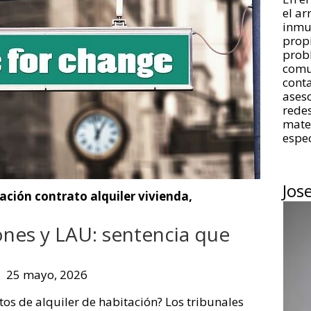
el a
inmue
propi
prob
comu
conta
aseso
redes
mate
espec
Jos
ación contrato alquiler vivienda
,
ones y LAU: sentencia que
25 mayo, 2026
tos de alquiler de habitación? Los tribunales