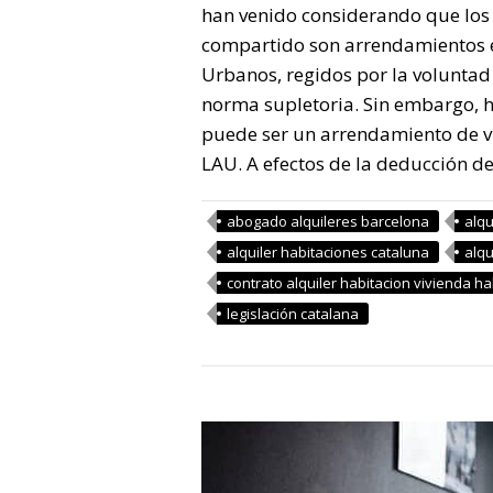
han venido considerando que los 
compartido son arrendamientos e
Urbanos, regidos por la voluntad
norma supletoria. Sin embargo, h
puede ser un arrendamiento de vi
LAU. A efectos de la deducción 
abogado alquileres barcelona
alqu
alquiler habitaciones cataluna
alqu
contrato alquiler habitacion vivienda ha
legislación catalana