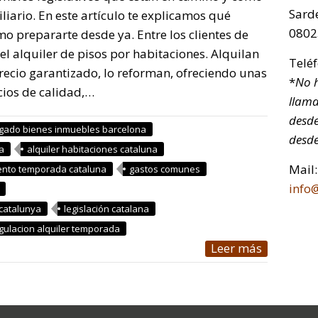
Sarde
iario. En este artículo te explicamos qué
0802
mo prepararte desde ya. Entre los clientes de
l alquiler de pisos por habitaciones. Alquilan
Telé
recio garantizado, lo reforman, ofreciendo unas
*
No h
cios de calidad,…
llama
desde
gado bienes inmuebles barcelona
desde
a
alquiler habitaciones cataluna
Mail:
nto temporada cataluna
gastos comunes
info
catalunya
legislación catalana
gulacion alquiler temporada
Leer más