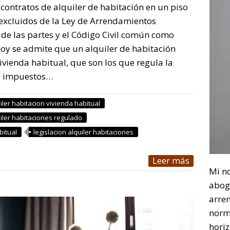
contratos de alquiler de habitación en un piso
xcluidos de la Ley de Arrendamientos
 de las partes y el Código Civil común como
oy se admite que un alquiler de habitación
vienda habitual, que son los que regula la
de impuestos…
iler habitacion vivienda habitual
iler habitaciones regulado
bitual
legislacion alquiler habitaciones
Leer más
Mi n
abog
arre
norm
horiz