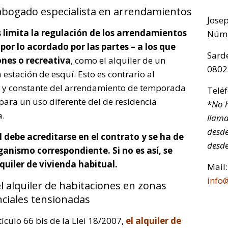
abogado especialista en arrendamientos
Jose
s limita la regulación de los arrendamientos
Núm.
or lo acordado por las partes – a los que
Sarde
ones o recreativa
, como el alquiler de un
0802
estación de esquí. Esto es contrario al
co y constante del arrendamiento de temporada
Telé
para un uso diferente del de residencia
*
No h
a.
llama
desde
l debe acreditarse en el contrato y se ha de
desde
ganismo correspondiente. Si no es así, se
quiler de vivienda habitual.
Mail:
info
l alquiler de habitaciones en zonas
nciales tensionadas
ículo 66 bis de la Llei 18/2007,
el alquiler de