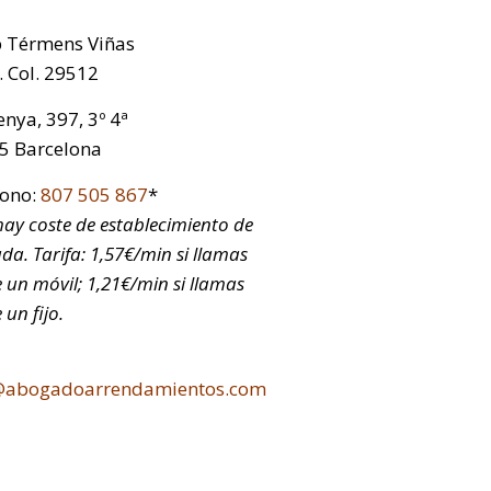
p Térmens Viñas
 Col. 29512
nya, 397, 3º 4ª
5 Barcelona
fono:
807 505 867
*
ay coste de establecimiento de
da. Tarifa: 1,57€/min si llamas
 un móvil; 1,21€/min si llamas
 un fijo.
@abogadoarrendamientos.com