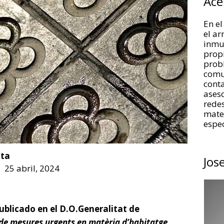
Ace
En el
el a
inmue
propi
prob
comu
conta
aseso
redes
mate
espec
ta
Jos
25 abril, 2024
publicado en el D.O.Generalitat de
, de mesures urgents en matèria d’habitatge.