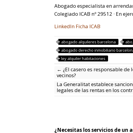
Abogado especialista en arrenda
Colegiado ICAB nº 29512 · En ejer
LinkedIn
Ficha ICAB
abogado alquileres barcelona
abo
abogado derecho inmobiliario barcelon
ley alquiler habitaciones
←
¿El casero es responsable de 
vecinos?
La Generalitat establece sancion
legales de las rentas en los cont
¿Necesitas los servicios de un