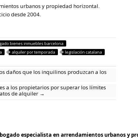
mientos urbanos y propiedad horizontal.
cicio desde 2004.
gado bienes inmuebles barcelona
a
alquiler por temporada
legislación catalana
los daños que los inquilinos produzcan a los
es a los propietarios por superar los límites
ratos de alquiler
→
 abogado especialista en arrendamientos urbanos y pr