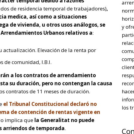
arácter temporal debido a razones
arre
ados de residencia temporal de trabajadores)
,
norm
cia medica, así como a situaciones
horiz
ega de vivienda, u otros usos análogos, se
y ofr
e Arrendamientos Urbanos relativos a
:
parti
rela
 actualización. Elevación de la renta por
comu
comp
s de comunidad, I.B.I.
clien
arán a los contratos de arrendamiento
respu
sta su duración, pero no contengan la causa
reco
dos contratos de 11 meses de duración.
hacer
infor
ue
el Tribunal Constitucional declaró no
los t
stema de contención de rentas vigente en
llo implica que
la Generalitat no puede
los arriendos de temporada
.
Con