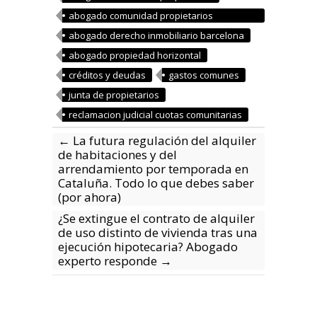
abogado comunidad propietarios
barcelona
abogado derecho inmobiliario barcelona
abogado propiedad horizontal
créditos y deudas
gastos comunes
junta de propietarios
reclamacion judicial cuotas comunitarias
←
La futura regulación del alquiler
de habitaciones y del
arrendamiento por temporada en
Cataluña. Todo lo que debes saber
(por ahora)
¿Se extingue el contrato de alquiler
de uso distinto de vivienda tras una
ejecución hipotecaria? Abogado
experto responde
→