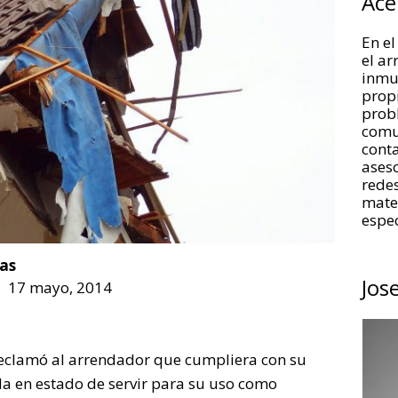
Ace
En el
el a
inmue
propi
prob
comu
conta
aseso
redes
mate
espec
as
Jos
17 mayo, 2014
reclamó al arrendador que cumpliera con su
da en estado de servir para su uso como