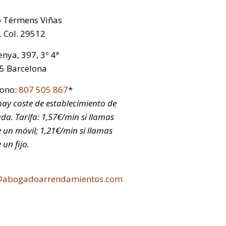
p Térmens Viñas
 Col. 29512
nya, 397, 3º 4ª
5 Barcelona
fono:
807 505 867
*
ay coste de establecimiento de
da. Tarifa: 1,57€/min si llamas
 un móvil; 1,21€/min si llamas
 un fijo.
@abogadoarrendamientos.com