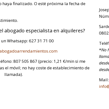
do haya finalizado. O esté próxima la fecha de
Jose
Núm.
stimiento.
Sarde
del abogado especialista en alquileres?
0802
a un Whatsapp: 627 31 71 00
Telé
*
No h
abogadoarrendamientos.com
llama
léfono: 807 505 867 (precio: 1,21 €/min si me
desde
sas el móvil; no hay coste de establecimiento de
desde
llamada).
Mail:
info