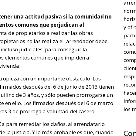
arre
norm
ener una actitud pasiva si la comunidad no
horiz
mentos comunes que perjudican al
y ofr
unta de propietarios a realizar las obras
parti
ropietarios no las realiza el arrendador debe
rela
 incluso judiciales, para conseguir la
comu
os elementos comunes que impiden al
comp
vivienda.
clien
respu
tropieza con un importante obstáculo. Los
reco
 firmados después del 6 de junio de 2013 tienen
hacer
ilino de 3 años, y sólo pueden prorrogarse un
infor
te en ello. Los firmados después del 6 de marzo
los t
ros 3 de prórroga a voluntad del casero.
túa para remediar los daños, al arrendatario
Con
de la Justicia. Y lo más probable es que, cuando