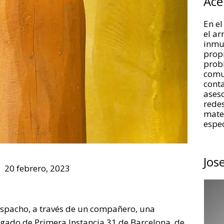
Ace
En el
el a
inmue
propi
prob
comu
conta
aseso
redes
mate
espec
Jos
20 febrero, 2023
espacho, a través de un compañero, una
zgado de Primera Instancia 31 de Barcelona, de