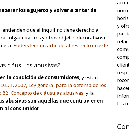
arre
 reparar los agujeros y volver a pintar de
norm
horiz
y ofr
 entienden que el inquilino tiene derecho a
parti
ra colgar cuadros y otros objetos decorativos)
rela
quiera.
Podéis leer un artículo al respecto en este
comu
comp
as cláusulas abusivas?
clien
respu
enen la condición de consumidores
, y están
reco
R.D.L. 1/2007, Ley general para la defensa de los
hacer
o 82. Concepto de cláusulas abusivas
, y la
infor
as abusivas son aquellas que contravienen
los t
ón al consumidor
.
Con