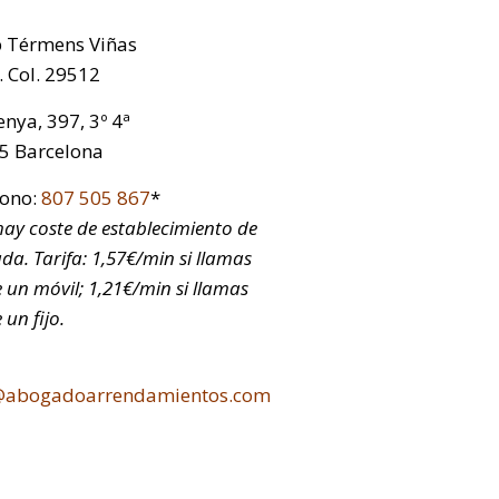
p Térmens Viñas
 Col. 29512
nya, 397, 3º 4ª
5 Barcelona
fono:
807 505 867
*
ay coste de establecimiento de
da. Tarifa: 1,57€/min si llamas
 un móvil; 1,21€/min si llamas
 un fijo.
@abogadoarrendamientos.com