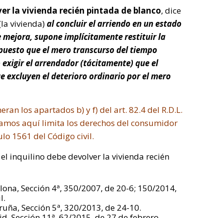
lver la vivienda recién pintada de blanco
, dice
(la vivienda)
al concluir el arriendo en un estado
e mejora, supone implícitamente restituir la
puesto que el mero transcurso del tiempo
exigir el arrendador (tácitamente) que el
 excluyen el deterioro ordinario por el mero
an los apartados b) y f) del art. 82.4 del R.D.L.
atamos aquí limita los derechos del consumidor
culo 1561 del Código civil.
el inquilino debe devolver la vivienda recién
lona, Sección 4ª, 350/2007, de 20-6; 150/2014,
l.
ruña, Sección 5ª, 320/2013, de 24-10.
d, Sección 11ª, 62/2015, de 27 de febrero.