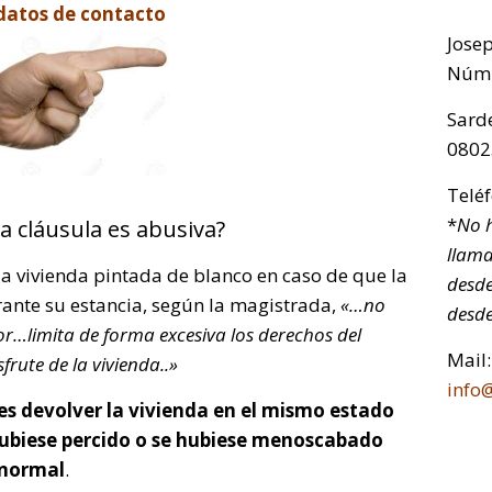
datos de contacto
Jose
Núm.
Sarde
0802
Telé
*
No h
la cláusula es abusiva?
llama
la vivienda pintada de blanco en caso de que la
desde
rante su estancia, según la magistrada,
«…no
desde
or…limita de forma excesiva los derechos del
Mail:
frute de la vivienda..»
info
es devolver la vivienda en el mismo estado
 hubiese percido o se hubiese menoscabado
 normal
.