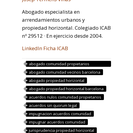
Abogado especialista en
arrendamientos urbanos y
propiedad horizontal. Colegiado ICAB
nº 29512 · En ejercicio desde 2004.
LinkedIn
Ficha ICAB
abogado comunidad propietarios
barcelona
abogado comunidad vecinos barcelona
abogado propiedad horizontal
abogado propiedad horizontal barcelona
acuerdos nulos comunidad propietarios
acuerdos sin quorum legal
impugnacion acuerdos comunidad
impugnar acuerdos comunidad
jurisprudencia propiedad horizontal