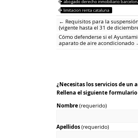
abogado derecho inmobiliario barcelon
limitacion renta cataluna
←
Requisitos para la suspensió
(vigente hasta el 31 de diciembr
Cómo defenderse si el Ayuntamie
aparato de aire acondicionado
¿Necesitas los servicios de un
Rellena el siguiente formulari
Nombre
(requerido)
Apellidos
(requerido)