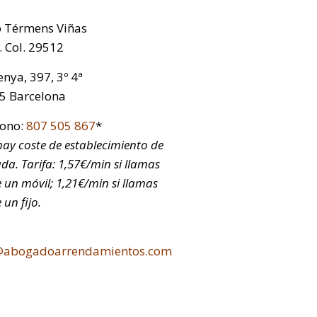
p Térmens Viñas
 Col. 29512
nya, 397, 3º 4ª
5 Barcelona
fono:
807 505 867
*
ay coste de establecimiento de
da. Tarifa: 1,57€/min si llamas
 un móvil; 1,21€/min si llamas
 un fijo.
@abogadoarrendamientos.com