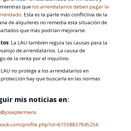
, mientras que
los arrendatarios deben pagar la
arrendado
. Esta es la parte más conflictiva de la
ana de alquileres no remedia esta situación de
apartados que más podrían mejorarse.
atos
: La LAU también regula las causas para la
desalojo de arrendatarios. La causa de
 de la renta por el inquilino.
a LAU no protege a los arrendatarios en
a protección hay que buscarla en las normas
uir mis noticias en
:
:
@joseptermens
ebook.com/profile.php?id=61558837845256