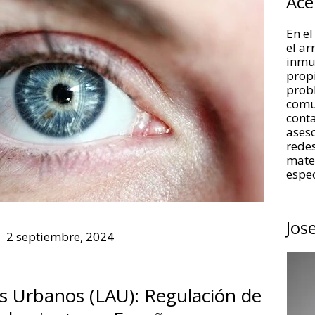
Ace
En el
el a
inmue
propi
prob
comu
conta
aseso
redes
mate
espec
Jos
2 septiembre, 2024
s Urbanos (LAU): Regulación de