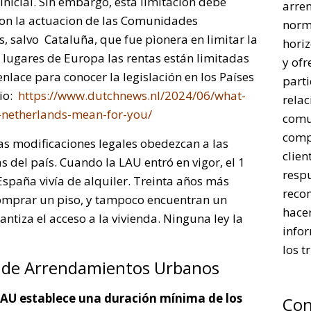
nicial. Sin embargo, esta limitación debe
arre
con la actuacion de las Comunidades
norm
, salvo Cataluña, que fue pìonera en limitar la
horiz
os lugares de Europa las rentas están limitadas
y ofr
nlace para conocer la legislación en los Países
parti
lio:
https://www.dutchnews.nl/2024/06/what-
rela
e-netherlands-mean-for-you/
comu
comp
as modificaciones legales obedezcan a las
clien
 del país. Cuando la LAU entró en vigor, el 1
respu
España vivía de alquiler. Treinta años más
reco
comprar un piso, y tampoco encuentran un
hacer
ntiza el acceso a la vivienda. Ninguna ley la
infor
los t
ey de Arrendamientos Urbanos
LAU establece una duración mínima de los
Con