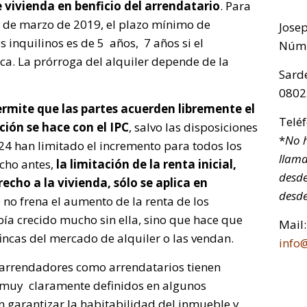
vivienda en benficio del arrendatario
. Para
s de marzo de 2019, el plazo mínimo de
Jose
s inquilinos es de 5 años, 7 años si el
Núm.
ca. La prórroga del alquiler depende de la
Sarde
0802
ermite que las partes acuerden libremente el
Telé
ción se hace con el IPC
, salvo las disposiciones
*
No h
24 han limitado el incremento para todos los
llama
cho antes,
la limitación de la renta inicial,
desde
recho a la vivienda, sólo se aplica en
desde
o no frena el aumento de la renta de los
bía crecido mucho sin ella, sino que hace que
Mail:
incas del mercado de alquiler o las vendan.
info
 arrendadores como arrendatarios tienen
o muy claramente definidos en algunos
 garantizar la habitabilidad del inmueble y