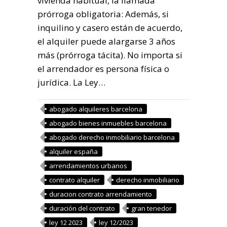
vivienda habitual, la llamada
prórroga obligatoria: Además, si
inquilino y casero están de acuerdo,
el alquiler puede alargarse 3 años
más (prórroga tácita). No importa si
el arrendador es persona física o
jurídica. La Ley…
abogado alquileres barcelona
abogado bienes inmuebles barcelona
abogado derecho inmobiliario barcelona
alquiler españa
arrendamientos urbanos
contrato alquiler
derecho inmobiliario
duracion contrato arrendamiento
duración del contrato
gran tenedor
ley 12 2023
ley 12/2023