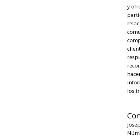
y ofr
parti
rela
comu
comp
clien
respu
reco
hacer
infor
los t
Con
Jose
Núm.