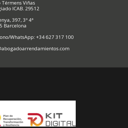
p Térmens Viñas
giado ICAB. 29512
nya, 397, 3º 4ª
5 Barcelona
fono/WhatsApp: +34 627 317 100
@abogadoarrendamientos.com