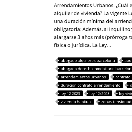
Arrendamientos Urbanos. ¿Cuál es
alquiler de vivienda? La vigente
una duración mínima del arriendo
obligatoria: Además, si inquilino
alargarse 3 años más (prórroga tá
física o jurídica. La Ley…
abogado alquileres barcelona
abo
abogado derecho inmobiliario barcelon
arrendamientos urbanos
contrato 
duracion contrato arrendamiento
d
ley 12 2023
ley 12/2023
ley viv
vivienda habitual
zonas tensionad