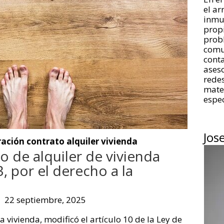
el a
inmue
propi
prob
comu
conta
aseso
redes
mate
espec
Jos
ación contrato alquiler vivienda
o de alquiler de vivienda
, por el derecho a la
22 septiembre, 2025
a vivienda, modificó el artículo 10 de la Ley de