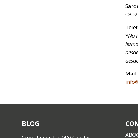
Sarde
0802
Telé
*
No h
llama
desde
desde
Mail:
info
BLOG
CO
ABO
Cumplir con los MASC en los