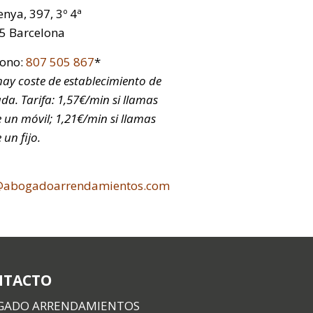
nya, 397, 3º 4ª
5 Barcelona
fono:
807 505 867
*
ay coste de establecimiento de
da. Tarifa: 1,57€/min si llamas
 un móvil; 1,21€/min si llamas
 un fijo.
@abogadoarrendamientos.com
NTACTO
GADO ARRENDAMIENTOS