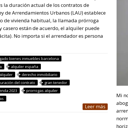
 la duración actual de los contratos de
 Ley de Arrendamientos Urbanos (LAU) establece
 de vivienda habitual, la llamada prórroga
 y casero están de acuerdo, el alquiler puede
cita). No importa si el arrendador es persona
gado bienes inmuebles barcelona
a
alquiler españa
alquiler
derecho inmobiliario
uración del contrato
gran tenedor
ienda 2023
prorrogas alquiler
Mi n
as
abog
Leer más
arre
norm
horiz