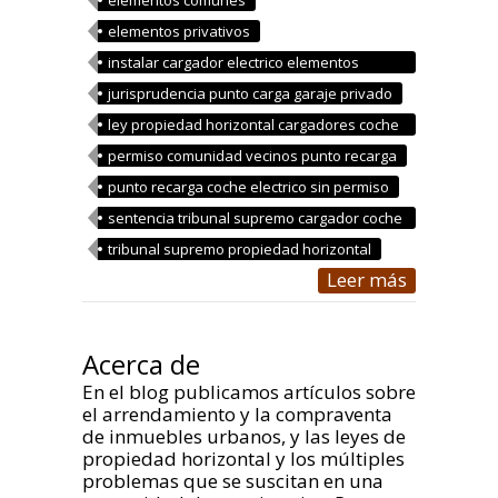
elementos privativos
instalar cargador electrico elementos
comunes
jurisprudencia punto carga garaje privado
ley propiedad horizontal cargadores coche
electrico
permiso comunidad vecinos punto recarga
punto recarga coche electrico sin permiso
sentencia tribunal supremo cargador coche
electrico
tribunal supremo propiedad horizontal
Leer más
Acerca de
En el blog publicamos artículos sobre
el arrendamiento y la compraventa
de inmuebles urbanos, y las leyes de
propiedad horizontal y los múltiples
problemas que se suscitan en una