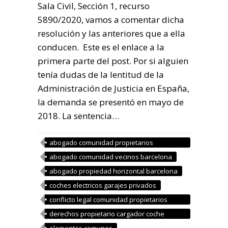
Sala Civil, Sección 1, recurso
5890/2020, vamos a comentar dicha
resolución y las anteriores que a ella
conducen. Este es el enlace a la
primera parte del post. Por si alguien
tenía dudas de la lentitud de la
Administración de Justicia en España,
la demanda se presentó en mayo de
2018. La sentencia…
abogado comunidad propietarios
barcelona
abogado comunidad vecinos barcelona
abogado propiedad horizontal barcelona
coches electricos garajes privados
conflicto legal comunidad propietarios
cargador electrico
derechos propietario cargador coche
electrico
elementos comunes