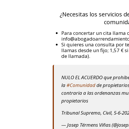
¿Necesitas los servicios d
comunida
Para concertar un cita llama 
info@abogadoarrendamient
Si quieres una consulta por t
llamas desde un fijo; 1,57 € s
de llamada).
NULO EL ACUERDO que prohibe la
la
#Comunidad
de propietarios
contraria a las ordenanzas munic
propietarios
Tribunal Supremo, Civil, 5-6-20
— Josep Térmens Viñas (@jose