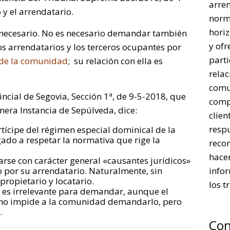
arre
 y el arrendatario.
norm
horiz
o necesario. No es necesario demandar también
y ofr
os arrendatarios y los terceros ocupantes por
parti
 de la comunidad
; su relación con ella es
rela
comu
incial de Segovia, Sección 1ª, de 9-5-2018, que
comp
mera Instancia de Sepúlveda, dice:
clien
respu
rtícipe del régimen especial dominical de la
gado a respetar la normativa que rige la
reco
hacer
rse con carácter general «causantes jurídicos»
 por su arrendatario. Naturalmente, sin
infor
 propietario y locatario.
los t
o es irrelevante para demandar, aunque el
lo no impide a la comunidad demandarlo, pero
.
Con