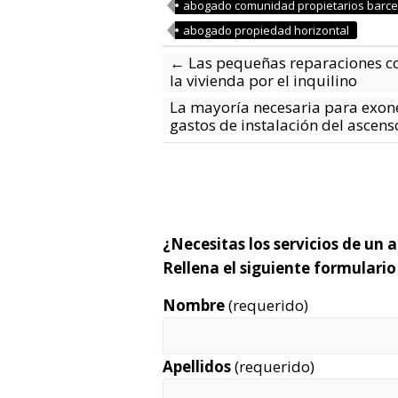
abogado comunidad propietarios barc
abogado propiedad horizontal
←
Las pequeñas reparaciones co
la vivienda por el inquilino
La mayoría necesaria para exoner
gastos de instalación del ascen
¿Necesitas los servicios de un
Rellena el siguiente formulari
Nombre
(requerido)
Apellidos
(requerido)