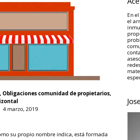
Ace
En el
el a
inmue
propi
prob
comu
conta
aseso
redes
mate
espec
,
Obligaciones comunidad de propietarios
,
Jos
izontal
4 marzo, 2019
omo su propio nombre indica, está formada