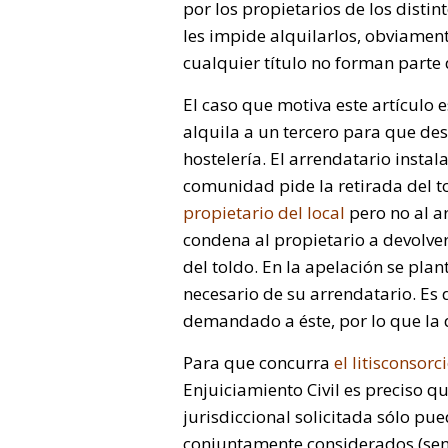
por los propietarios de los distin
les impide alquilarlos, obviament
cualquier título no forman parte
El caso que motiva este artículo es
alquila a un tercero para que des
hostelería. El arrendatario instal
comunidad pide la retirada del to
propietario del local
pero no al a
condena al propietario a devolver
del toldo. En la apelación se plan
necesario de su arrendatario. Es
demandado a éste, por lo que la
Para que concurra
el litisconsor
Enjuiciamiento Civil es preciso que
jurisdiccional solicitada sólo pue
conjuntamente considerados (sen