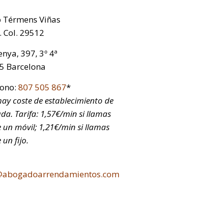
p Térmens Viñas
 Col. 29512
nya, 397, 3º 4ª
5 Barcelona
fono:
807 505 867
*
ay coste de establecimiento de
da. Tarifa: 1,57€/min si llamas
 un móvil; 1,21€/min si llamas
 un fijo.
@abogadoarrendamientos.com