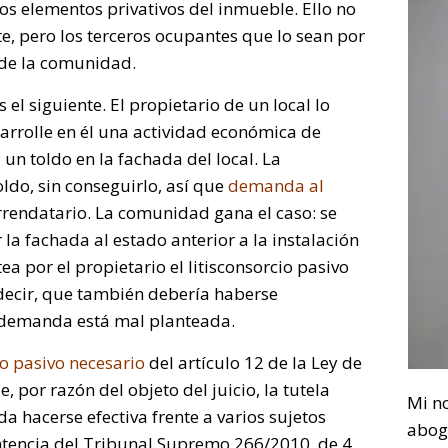
tos elementos privativos del inmueble. Ello no
e, pero los terceros ocupantes que lo sean por
 de la comunidad.
 el siguiente. El propietario de un local lo
arrolle en él una actividad económica de
a un toldo en la fachada del local. La
ldo, sin conseguirlo, así que
demanda al
rrendatario. La comunidad gana el caso: se
 la fachada al estado anterior a la instalación
tea por el propietario el litisconsorcio pasivo
 decir, que también debería haberse
 demanda está mal planteada.
cio pasivo necesario
del artículo 12 de la Ley de
, por razón del objeto del juicio, la tutela
Mi n
da hacerse efectiva frente a varios sujetos
abog
tencia del Tribunal Supremo 266/2010, de 4