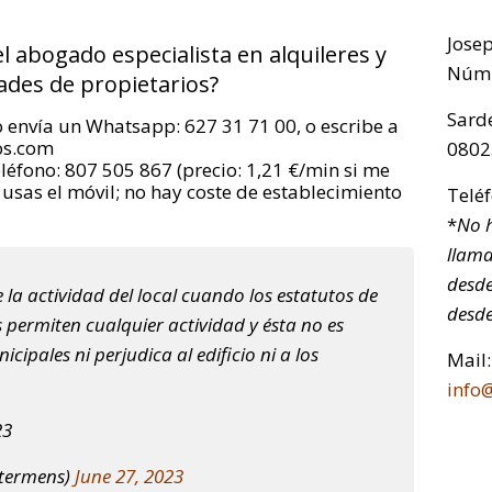
Jose
el abogado especialista en alquileres y
Núm.
des de propietarios?
Sarde
o envía un Whatsapp: 627 31 71 00, o escribe a
os.com
0802
eléfono: 807 505 867 (precio: 1,21 €/min si me
i usas el móvil; no hay coste de establecimiento
Telé
*
No h
llama
desde
 actividad del local cuando los estatutos de
desde
 permiten cualquier actividad y ésta no es
ipales ni perjudica al edificio ni a los
Mail:
info
23
ptermens)
June 27, 2023