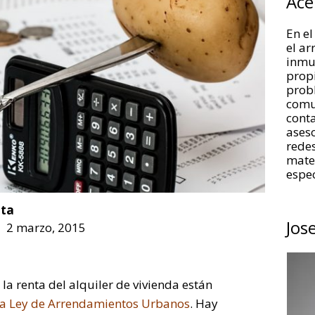
Ace
En el
el a
inmue
propi
prob
comu
conta
aseso
redes
mate
espec
ta
Jos
2 marzo, 2015
la renta del alquiler de vivienda están
 la Ley de Arrendamientos Urbanos
. Hay