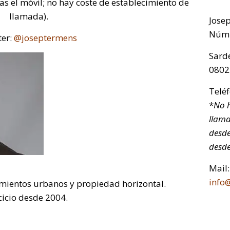
sas el móvil; no hay coste de establecimiento de
llamada).
Jose
Núm.
ter:
@joseptermens
Sarde
0802
Telé
*
No h
llama
desde
desde
Mail:
info
mientos urbanos y propiedad horizontal.
cicio desde 2004.