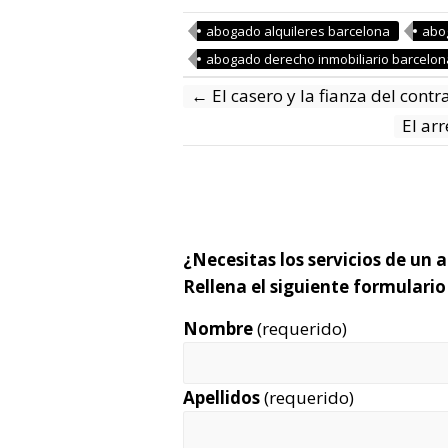
abogado alquileres barcelona
abo
abogado derecho inmobiliario barcelon
←
El casero y la fianza del contr
El ar
¿Necesitas los servicios de un
Rellena el siguiente formulari
Nombre
(requerido)
Apellidos
(requerido)