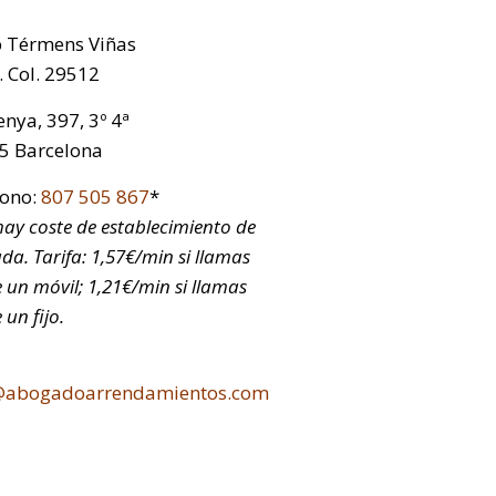
p Térmens Viñas
 Col. 29512
nya, 397, 3º 4ª
5 Barcelona
fono:
807 505 867
*
ay coste de establecimiento de
da. Tarifa: 1,57€/min si llamas
 un móvil; 1,21€/min si llamas
 un fijo.
@abogadoarrendamientos.com