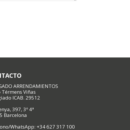
NTACTO
GADO ARRENDAMIENTOS
p Térmens Viñas
giado ICAB. 29512
nya, 397, 3º 4ª
5 Barcelona
fono/WhatsApp: +34 627 317 100