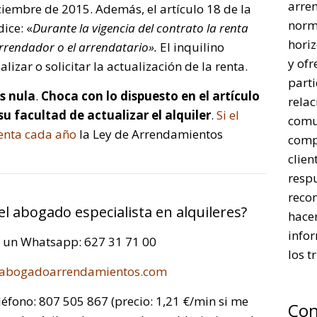
arre
ciembre de 2015. Además, el artículo 18 de la
norm
ice: «
Durante la vigencia del contrato la renta
horiz
arrendador o el arrendatario».
El inquilino
y ofr
izar o solicitar la actualización de la renta.
parti
es nula
.
Choca con lo dispuesto en el artículo
rela
su facultad de actualizar el alquiler
.
Si el
comu
enta cada año
la Ley de Arrendamientos
comp
clien
respu
reco
del abogado especialista en alquileres?
hacer
infor
a un Whatsapp: 627 31 71 00
los t
abogadoarrendamientos.com
léfono: 807 505 867 (precio: 1,21 €/min si me
Con