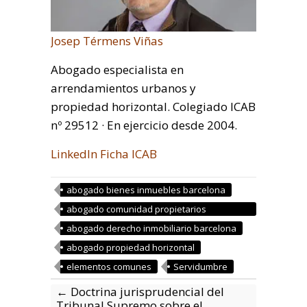
Josep Térmens Viñas
Abogado especialista en
arrendamientos urbanos y
propiedad horizontal. Colegiado ICAB
nº 29512 · En ejercicio desde 2004.
LinkedIn
Ficha ICAB
abogado bienes inmuebles barcelona
abogado comunidad propietarios
barcelona
abogado derecho inmobiliario barcelona
abogado propiedad horizontal
elementos comunes
Servidumbre
←
Doctrina jurisprudencial del
Tribunal Supremo sobre el