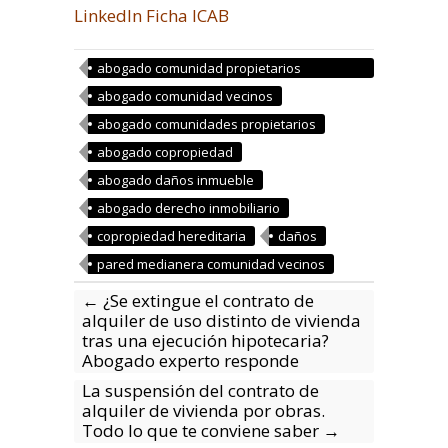
LinkedIn
Ficha ICAB
abogado comunidad propietarios
barcelona
abogado comunidad vecinos
abogado comunidades propietarios
abogado copropiedad
abogado daños inmueble
abogado derecho inmobiliario
copropiedad hereditaria
daños
pared medianera comunidad vecinos
←
¿Se extingue el contrato de
alquiler de uso distinto de vivienda
tras una ejecución hipotecaria?
Abogado experto responde
La suspensión del contrato de
alquiler de vivienda por obras.
Todo lo que te conviene saber
→