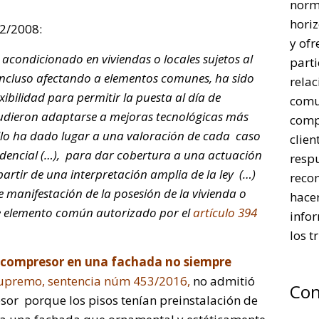
norm
horiz
2/2008:
y ofr
 acondicionado en viviendas o locales sujetos al
parti
incluso afectando a elementos comunes, ha sido
rela
xibilidad para permitir la puesta al día de
comu
udieron adaptarse a mejoras tecnológicas más
comp
llo ha dado lugar a una valoración de cada caso
clien
udencial (…), para dar cobertura a una actuación
respu
partir de una interpretación amplia de la ley (…)
reco
 manifestación de la posesión de la vivienda o
hacer
de elemento común autorizado por el
artículo 394
infor
los t
l compresor en una fachada no siempre
upremo, sentencia núm 453/2016,
no admitió
Con
esor porque los pisos tenían preinstalación de