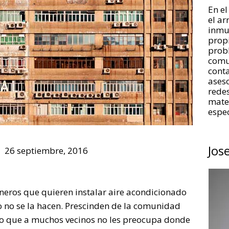
En el
el a
inmue
propi
prob
comu
conta
aseso
redes
mate
espec
Jos
26 septiembre, 2016
neros que quieren instalar aire acondicionado
o no se la hacen. Prescinden de la comunidad
to que a muchos vecinos no les preocupa donde