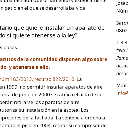
ba una fachada que ornamental y estéticamente
Jose
un patio en el que se desarrollaba vida
Núm.
Sarde
ario que quiere instalar un aparato de
0802
o si quiere atenerse a la ley?
Telé
s pasos.
*
No h
llama
statutos de la comunidad disponen algo sobre
desde
do y atenerse a ello
.
desde
 núm 183/2013, recurso 822/2010
. La
Mail:
 1999, no permitir instalar aparatos de aire
info
nta de junio de 2000 se ratifica el acta de la
erán retirarse los aparatos de aire
utoriza su instalación en la azotea. Los
mpresores de la fachada. La sentencia ordena a
rado el piso en 2004, retirar su compresor de