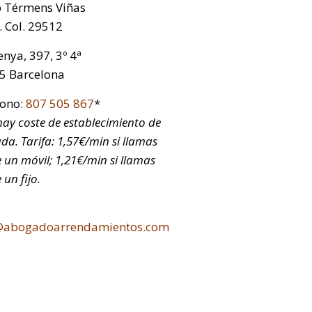
p Térmens Viñas
 Col. 29512
nya, 397, 3º 4ª
5 Barcelona
fono:
807 505 867
*
ay coste de establecimiento de
da. Tarifa: 1,57€/min si llamas
 un móvil; 1,21€/min si llamas
 un fijo.
@abogadoarrendamientos.com