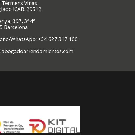
p Térmens Viñas
giado ICAB. 29512
nya, 397, 3º 4ª
5 Barcelona
fono/WhatsApp: +34 627 317 100
@abogadoarrendamientos.com