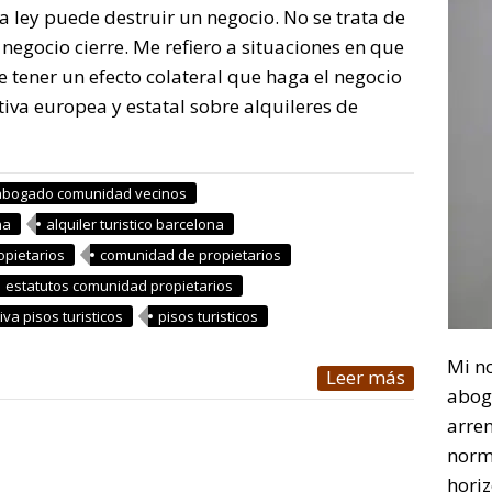
 ley puede destruir un negocio. No se trata de
 negocio cierre. Me refiero a situaciones en que
 tener un efecto colateral que haga el negocio
iva europea y estatal sobre alquileres de
abogado comunidad vecinos
na
alquiler turistico barcelona
opietarios
comunidad de propietarios
estatutos comunidad propietarios
va pisos turisticos
pisos turisticos
Mi n
Leer más
abog
arre
norm
horiz