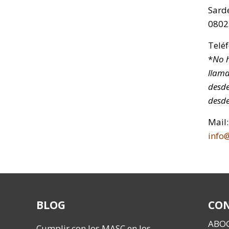
Sarde
0802
Telé
*
No h
llama
desde
desde
Mail:
info
BLOG
CO
ABO
Cumplir con los MASC en los