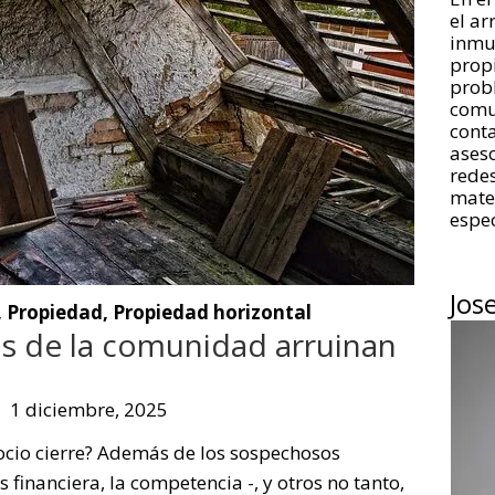
el a
inmue
propi
prob
comu
conta
aseso
redes
mate
espec
Jos
,
Propiedad
,
Propiedad horizontal
s de la comunidad arruinan
1 diciembre, 2025
ocio cierre? Además de los sospechosos
is financiera, la competencia -, y otros no tanto,