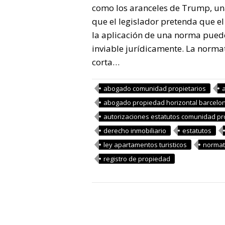
como los aranceles de Trump, una
que el legislador pretenda que el
la aplicación de una norma puede
inviable jurídicamente. La normat
corta…
abogado comunidad propietarios
abogado propiedad horizontal barcelo
autorizaciones estatutos comunidad pr
derecho inmobiliario
estatutos
ley apartamentos turisticos
normati
registro de propiedad