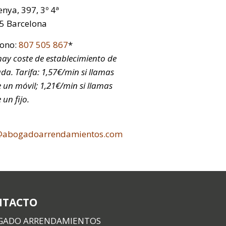
nya, 397, 3º 4ª
5 Barcelona
fono:
807 505 867
*
ay coste de establecimiento de
da. Tarifa: 1,57€/min si llamas
 un móvil; 1,21€/min si llamas
 un fijo.
@abogadoarrendamientos.com
NTACTO
GADO ARRENDAMIENTOS