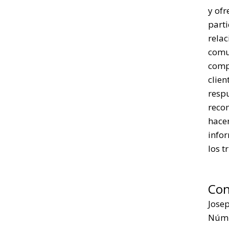
y ofr
parti
rela
comu
comp
clien
respu
reco
hacer
infor
los t
Con
Jose
Núm.