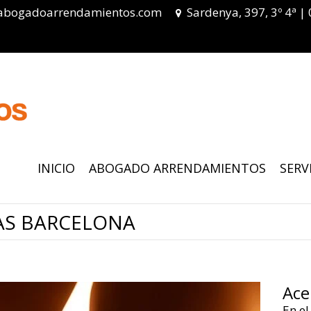
abogadoarrendamientos.com
Sardenya, 397, 3º 4ª |
INICIO
ABOGADO ARRENDAMIENTOS
SERV
AS BARCELONA
Ace
En el