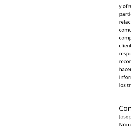
y ofr
parti
rela
comu
comp
clien
respu
reco
hacer
infor
los t
Con
Jose
Núm.