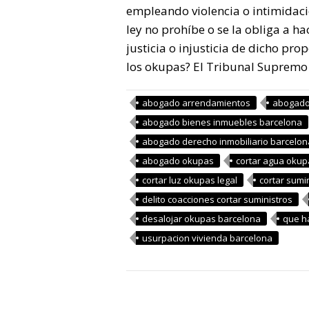
empleando violencia o intimidació
ley no prohíbe o se la obliga a h
justicia o injusticia de dicho propó
los okupas? El Tribunal Supremo 
abogado arrendamientos
abogado
abogado bienes inmuebles barcelona
abogado derecho inmobiliario barcelon
abogado okupas
cortar agua okup
cortar luz okupas legal
cortar sumi
delito coacciones cortar suministros
desalojar okupas barcelona
que h
usurpacion vivienda barcelona