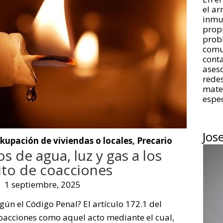
el a
inmue
propi
prob
comu
conta
aseso
redes
mate
espec
Jos
kupación de viviendas o locales
,
Precario
s de agua, luz y gas a los
ito de coacciones
1 septiembre, 2025
gún el Código Penal? El artículo 172.1 del
coacciones como aquel acto mediante el cual,