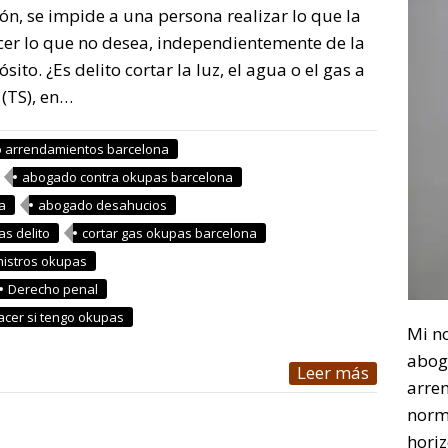
n, se impide a una persona realizar lo que la
acer lo que no desea, independientemente de la
sito. ¿Es delito cortar la luz, el agua o el gas a
(TS), en…
 arrendamientos barcelona
abogado contra okupas barcelona
a
abogado desahucios
as delito
cortar gas okupas barcelona
nistros okupas
Derecho penal
acer si tengo okupas
Mi n
abog
Leer más
arre
norm
horiz