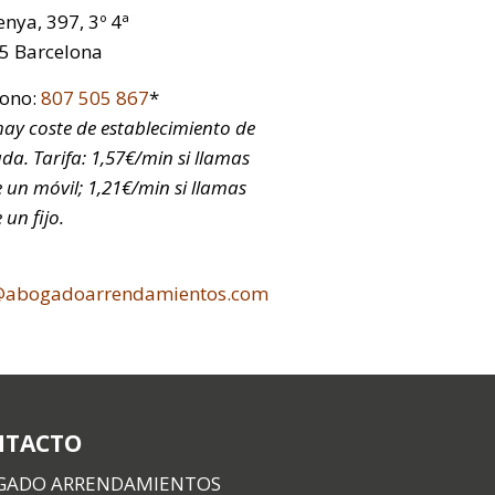
nya, 397, 3º 4ª
5 Barcelona
fono:
807 505 867
*
ay coste de establecimiento de
da. Tarifa: 1,57€/min si llamas
 un móvil; 1,21€/min si llamas
 un fijo.
@abogadoarrendamientos.com
NTACTO
GADO ARRENDAMIENTOS