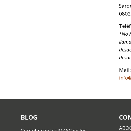
Sarde
0802
Telé
*
No h
llama
desde
desde
Mail:
info
BLOG
CO
ABO
Cumplir con los MASC en los