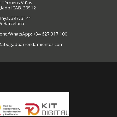
p Térmens Viñas
giado ICAB. 29512
nya, 397, 3º 4ª
5 Barcelona
fono/WhatsApp: +34 627 317 100
@abogadoarrendamientos.com