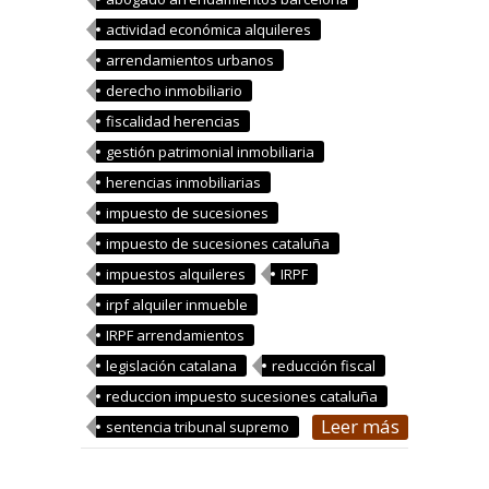
actividad económica alquileres
arrendamientos urbanos
derecho inmobiliario
fiscalidad herencias
gestión patrimonial inmobiliaria
herencias inmobiliarias
impuesto de sucesiones
impuesto de sucesiones cataluña
impuestos alquileres
IRPF
irpf alquiler inmueble
IRPF arrendamientos
legislación catalana
reducción fiscal
reduccion impuesto sucesiones cataluña
Leer más
sentencia tribunal supremo