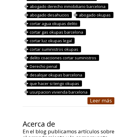
abogado derecho inmobiliario barcelona
abogado desahucios
abogado okupas
cortar agua okupas delito
cortar gas okupas barcelona
cortar luz okupas legal
cortar suministros okupas
delito coacciones cortar suministros
Derecho penal
desalojar okupas barcelona
que hacer si tengo okupas
usurpacion vivienda barcelona
Leer más
Acerca de
En el blog publicamos artículos sobre