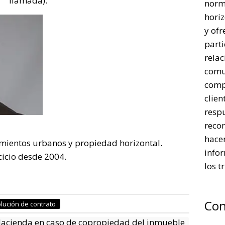
llamada).
norm
horiz
y ofr
parti
rela
comu
comp
clien
respu
reco
hacer
mientos urbanos y propiedad horizontal.
infor
cicio desde 2004.
los t
Con
lución de contrato
acienda en caso de copropiedad del inmueble