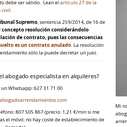
ato debe ser válido. Lean el
artículo 27 de la
civil
.
ibunal Supremo
, sentencia 259/2014, de 16 de
l concepto resolución considerándolo
lación de contrato, pues las consecuencias
suelto es un contrato anulado
. La resolución
rendamiento sólo la puede decretar un juez.
del abogado especialista en alquileres?
a un Whatsapp: 627 31 71 00
abogadoarrendamientos.com
Mi n
léfono: 807 505 867 (precio: 1,21 €/min si me
abog
sas el móvil; no hay coste de establecimiento de
arre