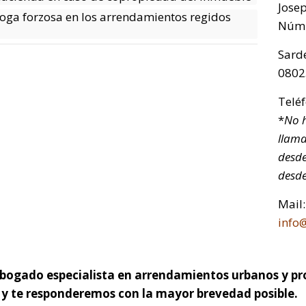
Jose
oga forzosa en los arrendamientos regidos
Núm.
Sarde
0802
Telé
*
No h
llama
desde
desde
Mail:
info
 abogado especialista en arrendamientos urbanos y pr
o y te responderemos con la mayor brevedad posible.