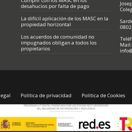
Cumplir con los MASC en los
Jose
desahucios por falta de pago
Cole
La difícil aplicación de los MASC en la
Sarde
propiedad horizontal
0802
Los acuerdos de comunidad no
Telé
impugnados obligan a todos los
Mail:
propietarios
info
legal
Política de privacidad
Política de Cookies