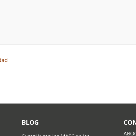
idad
BLOG
CO
ABO