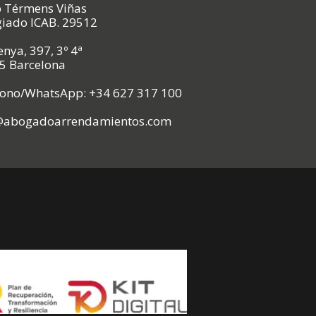
p Térmens Viñas
giado ICAB. 29512
nya, 397, 3º 4ª
5 Barcelona
fono/WhatsApp: +34 627 317 100
@abogadoarrendamientos.com