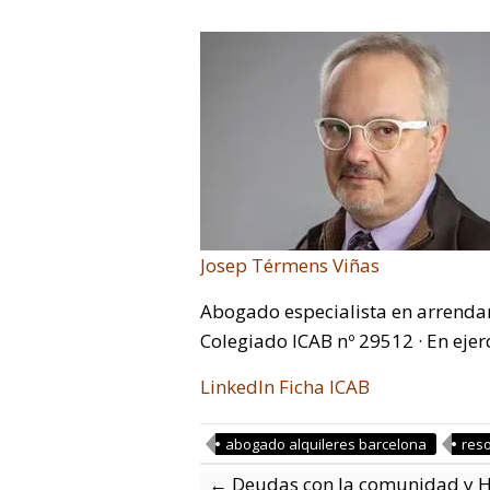
Josep Térmens Viñas
Abogado especialista en arrenda
Colegiado ICAB nº 29512 · En ejer
LinkedIn
Ficha ICAB
abogado alquileres barcelona
reso
←
Deudas con la comunidad y H