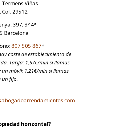
p Térmens Viñas
 Col. 29512
nya, 397, 3º 4ª
5 Barcelona
fono:
807 505 867
*
ay coste de establecimiento de
da. Tarifa: 1,57€/min si llamas
 un móvil; 1,21€/min si llamas
 un fijo.
@abogadoarrendamientos.com
opiedad horizontal?