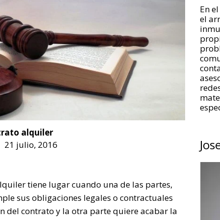
En el
el a
inmue
propi
prob
comu
conta
aseso
redes
mate
espec
rato alquiler
Jos
21 julio, 2016
lquiler tiene lugar cuando una de las partes,
ple sus obligaciones legales o contractuales
n del contrato y la otra parte quiere acabar la