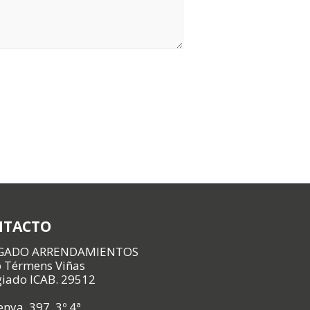
NTACTO
GADO ARRENDAMIENTOS
p Térmens Viñas
giado ICAB. 29512
nya, 397, 3º 4ª