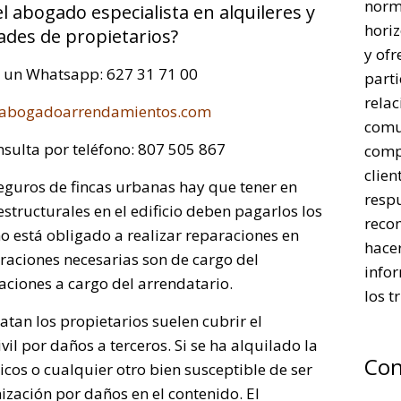
norm
el abogado especialista en alquileres y
horiz
des de propietarios?
y ofr
a un Whatsapp: 627 31 71 00
parti
rela
abogadoarrendamientos.com
comu
nsulta por teléfono: 807 505 867
comp
clien
seguros de fincas urbanas hay que tener en
respu
structurales en el edificio deben pagarlos los
reco
o está obligado a realizar reparaciones en
hacer
aciones necesarias son de cargo del
infor
ciones a cargo del arrendatario.
los t
atan los propietarios suelen cubrir el
vil por daños a terceros. Si se ha alquilado la
Con
cos o cualquier otro bien susceptible de ser
ización por daños en el contenido. El