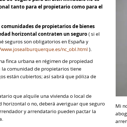
ional tanto para el propietario como para el
 comunidades de propietarios de bienes
edad horizontal contraten un seguro
( si el
ué seguros son obligatorios en España y
//www.josealburquerque.es/nc_obl.html
).
na finca urbana en régimen de propiedad
i la comunidad de propietarios tiene
os están cubiertos; así sabrá que póliza de
tario que alquile una vivienda o local de
 horizontal o no, deberá averiguar que seguro
Mi n
 Arrendador y arrendatario pueden pactar la
abog
a.
arre