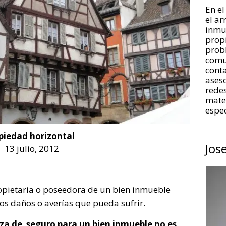
En el
el a
inmue
propi
prob
comu
conta
aseso
redes
mate
espec
piedad horizontal
Jos
13 julio, 2012
ropietaria o poseedora de un bien inmueble
os daños o averías que pueda sufrir.
iza de seguro para un bien inmueble no es