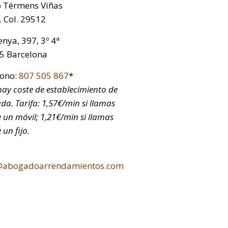
p Térmens Viñas
 Col. 29512
nya, 397, 3º 4ª
5 Barcelona
fono:
807 505 867
*
ay coste de establecimiento de
da. Tarifa: 1,57€/min si llamas
 un móvil; 1,21€/min si llamas
 un fijo.
@abogadoarrendamientos.com