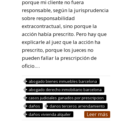
porque mi cliente no fuera
responsable, según la jurisprudencia
sobre responsabilidad
extracontractual, sino porque la
acción había prescrito. Pero hay que
explicarle al juez que la acción ha
prescrito, porque los jueces no
pueden fallar la prescripción de
oficio.…
abogado bienes inmuebles barcelona
abogado derecho inmobiliario barcelona
casos judiciales ganados por prescripcion
daños
danos terceros arrendamiento
Leer más
daños vivienda alquiler