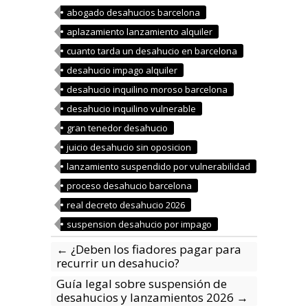
abogado desahucios barcelona
aplazamiento lanzamiento alquiler
cuanto tarda un desahucio en barcelona
desahucio impago alquiler
desahucio inquilino moroso barcelona
desahucio inquilino vulnerable
gran tenedor desahucio
juicio desahucio sin oposicion
lanzamiento suspendido por vulnerabilidad
proceso desahucio barcelona
real decreto desahucio 2026
suspension desahucio por impago
←
¿Deben los fiadores pagar para
recurrir un desahucio?
Guía legal sobre suspensión de
desahucios y lanzamientos 2026
→